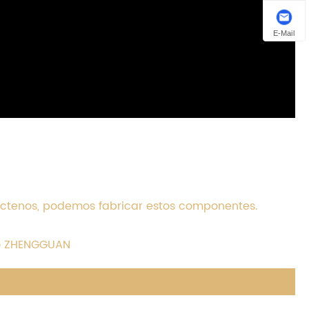
E-Mail
táctenos, podemos fabricar estos componentes.
ho ZHENGGUAN