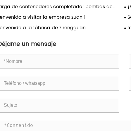
arga de contenedores completada: bombas de
¡
uerzo de ósmosis inversa de alto rendimiento listas
Bo
ienvenido a visitar la empresa zuanli
S
a envío global
en
ienvenido a la fábrica de zhengguan
f
Déjame un mensaje