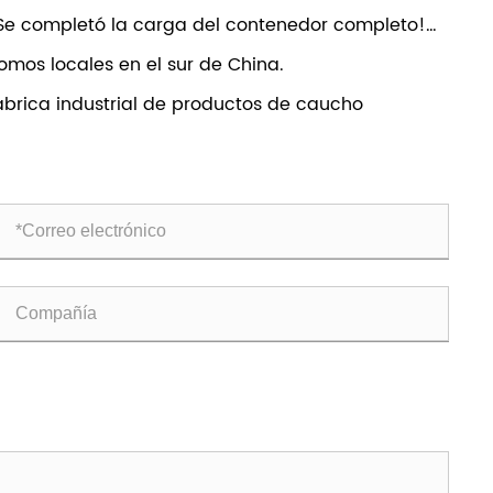
Se completó la carga del contenedor completo!
mbas de refuerzo de agua Zuanli RO listas para
omos locales en el sur de China.
vío global
ábrica industrial de productos de caucho