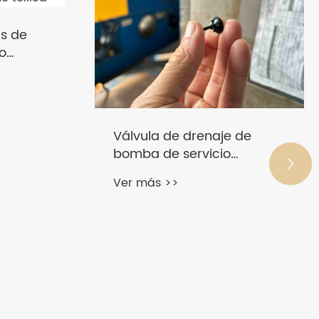
de

EPDM:
Válvula de entrada de la
llón de
bomba de refuerzo de
ósmosis inversa
Ver más >>