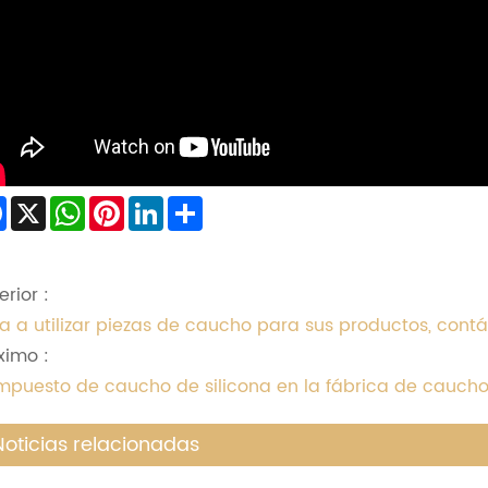
Facebook
X
WhatsApp
Pinterest
LinkedIn
Share
erior :
va a utilizar piezas de caucho para sus productos, con
ximo :
puesto de caucho de silicona en la fábrica de cauc
Noticias relacionadas