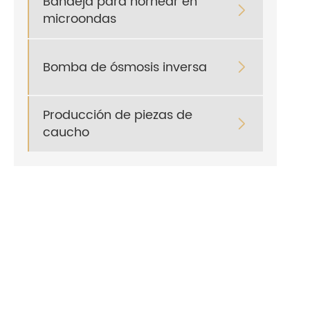
Bandeja para hornear en

microondas
Bomba de ósmosis inversa

Producción de piezas de

caucho