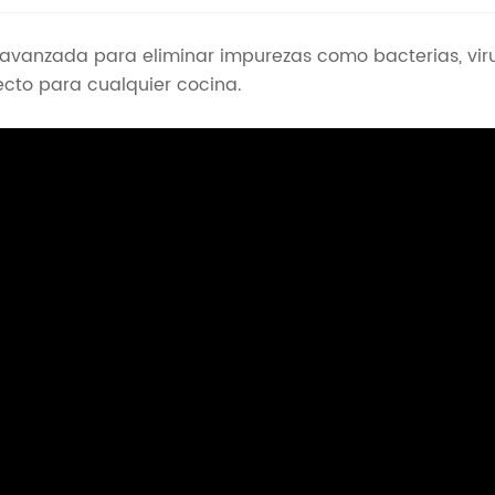
ión avanzada para eliminar impurezas como bacterias, vir
cto para cualquier cocina.